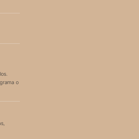
los.
rograma o
as,