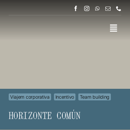
Skip
to
content
Viajem corporativa
Incentivo
Team building
HORIZONTE COMÚN